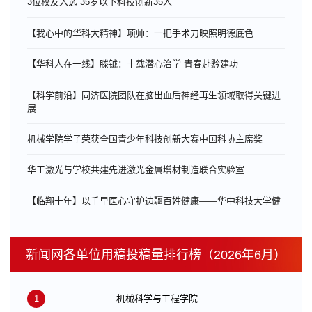
3位校友入选“35岁以下科技创新35人”
【我心中的华科大精神】项帅：一把手术刀映照明德底色
【华科人在一线】滕钺：十载潜心治学 青春赴黔建功
【科学前沿】同济医院团队在脑出血后神经再生领域取得关键进
展
机械学院学子荣获全国青少年科技创新大赛中国科协主席奖
华工激光与学校共建先进激光金属增材制造联合实验室
【临翔十年】以千里医心守护边疆百姓健康——华中科技大学健
...
新闻网各单位用稿投稿量排行榜（2026年6月）
1
机械科学与工程学院