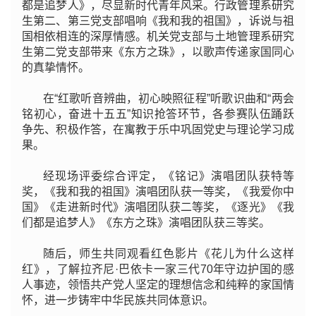
都是追梦人》，尽显新时代青年风采。行政管理系研究
生第二、第三党支部唱响《我和我的祖国》，诉说与祖
国相依相连的深厚情感。机关党支部与土地管理系研究
生第二党支部带来《东方之珠》，以歌声传递家国同心
的真挚情怀。
在“红歌听音辨曲，初心映照征程”听歌识曲和“两会
铭初心，奋进十五五”知识抢答环节，各参赛队伍踊跃
争先、积极作答，在寓教于乐中巩固党史与理论学习成
果。
经现场评委综合评定，《铭记》演唱团队获特等
奖，《我和我的祖国》演唱团队获一等奖，《我爱你中
国》《走进新时代》演唱团队获二等奖，《逐光》《我
们都是追梦人》《东方之珠》演唱团队获三等奖。
随后，师生共同观看红色影片《花儿为什么这样
红》，了解拉齐尼·巴依卡一家三代70年守边护国的感
人事迹，领悟共产党人坚定的理想信念和纯粹的家国情
怀，进一步铸牢中华民族共同体意识。