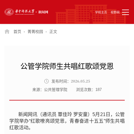
学校主页
视野网
-
-
首页
菁菁校园
正文
公管学院师生共唱红歌颂党恩
2026.05.25
发布时间：
来源：公共管理学院
浏览次数：
187
新闻网讯（通讯员
覃佳玲 罗安童
）5月21日，公管
学院举办“红歌嘹亮颂党恩，青春奋进十五五”师生共唱
红歌活动。