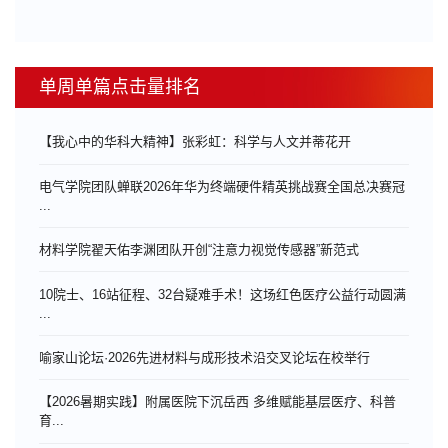
单周单篇点击量排名
【我心中的华科大精神】张彩虹：科学与人文并蒂花开
电气学院团队蝉联2026年华为终端硬件精英挑战赛全国总决赛冠
...
材料学院翟天佑李渊团队开创“注意力视觉传感器”新范式
10院士、16站征程、32台疑难手术！这场红色医疗公益行动圆满
...
喻家山论坛·2026先进材料与成形技术沿交叉论坛在校举行
【2026暑期实践】附属医院下沉岳西 多维赋能基层医疗、科普
育...