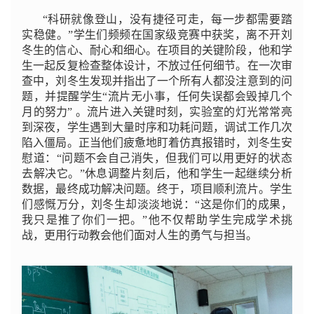
“科研就像登山，没有捷径可走，每一步都需要踏
实稳健。”学生们频频在国家级竞赛中获奖，离不开刘
冬生的信心、耐心和细心。在项目的关键阶段，他和学
生一起反复检查整体设计，不放过任何细节。在一次审
查中，刘冬生发现并指出了一个所有人都没注意到的问
题，并提醒学生“流片无小事，任何失误都会毁掉几个
月的努力” 。流片进入关键时刻，实验室的灯光常常亮
到深夜，学生遇到大量时序和功耗问题，调试工作几次
陷入僵局。正当他们疲惫地盯着仿真报错时，刘冬生安
慰道：“问题不会自己消失，但我们可以用更好的状态
去解决它。”休息调整片刻后，他和学生一起继续分析
数据，最终成功解决问题。终于，项目顺利流片。学生
们感慨万分，刘冬生却淡淡地说：“这是你们的成果，
我只是推了你们一把。”他不仅帮助学生完成学术挑
战，更用行动教会他们面对人生的勇气与担当。