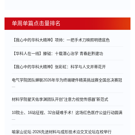
单周单篇点击量排名
【我心中的华科大精神】项帅：一把手术刀映照明德底色
【华科人在一线】滕钺：十载潜心治学 青春赴黔建功
【我心中的华科大精神】张彩虹：科学与人文并蒂花开
电气学院团队蝉联2026年华为终端硬件精英挑战赛全国总决赛冠
...
材料学院翟天佑李渊团队开创“注意力视觉传感器”新范式
10院士、16站征程、32台疑难手术！这场红色医疗公益行动圆满
...
喻家山论坛·2026先进材料与成形技术沿交叉论坛在校举行