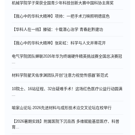
机械学院学子荣获全国青少年科技创新大赛中国科协主席奖
【我心中的华科大精神】项帅：一把手术刀映照明德底色
【华科人在一线】滕钺：十载潜心治学 青春赴黔建功
【我心中的华科大精神】张彩虹：科学与人文并蒂花开
电气学院团队蝉联2026年华为终端硬件精英挑战赛全国总决赛冠
...
材料学院翟天佑李渊团队开创“注意力视觉传感器”新范式
10院士、16站征程、32台疑难手术！这场红色医疗公益行动圆满
...
喻家山论坛·2026先进材料与成形技术沿交叉论坛在校举行
【2026暑期实践】附属医院下沉岳西 多维赋能基层医疗、科普
育...