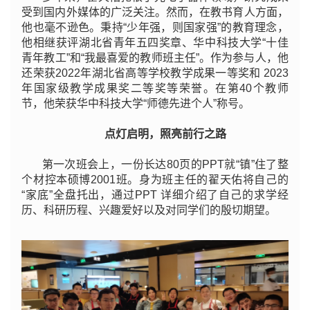
受到国内外媒体的广泛关注。然而，在教书育人方面，
他也毫不逊色。秉
持“少年强，则国家强
”的教育理念，
他相继获评湖北省
青年五四奖章、华中科技大
学“十佳
青年教工
”和“我最喜爱的教师班主任”。作为参与人，他
还荣获
2022年湖北省高等学校教学成果一等奖和 2023
年国家级教学成果奖二等奖等荣誉。在第40个教师
节，他荣获华中科技大
学“师德先进个人
”称号。
点灯启明，照亮前行之路
第一次班会上，一份长达80页的PPT就“镇”住了整
个材控本硕博
2001班。身为班主任的翟天佑将自己
的
“家底
”全盘托出，通过PPT 详细介绍了自己的求学经
历、科研历程、兴趣爱好以及对同学们的殷切期望。