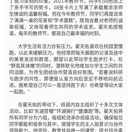
了极为深刻的印象
。2021年教师节，同学们向他送上
了亲手书写的贺卡
，18张卡片上写满了承载着浓浓师
生情谊的温馨祝福。而在今年教师节，同学们再度送来
了满满一桌的花束和“学术蛋糕”，既饱含着对老师的诚
挚祝福，又体现着师生共同的学术追求。翟天佑感慨
道，每年的教师节，都是自己最幸福的时刻。
大学生活有活力亦有压力。翟天佑喜欢在校园里慢
跑，以此来缓解压力。他经常把每天晨跑的记录及途中
的美景发送到群里，期望以此带动学生跑步打卡，在
“野蛮其体魄
”的同时，潜移默化地增加与学生之间的共
同话题，为师生团结协作营造良好氛围。“若要说科研
与跑步的共性，那便是认准方向后坚定不移地向前迈
进。我希望自己可以一直坚持跑下去！也希望带动大家
一起跑。”
在翟天佑的带动下，班级内自主组织了十多次文体
活动，比
如“东湖赏樱”“环湖骑行”“健康跑
”等。翟天佑将
所有同学分为六组，每组轮流承办班级活动，确保每位
同学都能积极参与其中，增强学生的主人翁意识与协作
领导能力。他坚信，教室并非唯一的课堂，提升综合素