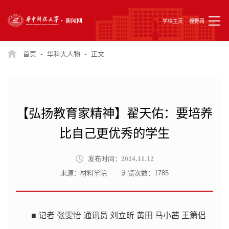
学校主页
视野网
-
-
首页
华科大人物
正文
【弘扬教育家精神】翟天佑：要培养
比自己更优秀的学生
2024.11.12
发布时间：
来源：材料学院
浏览次数：
1785
■ 记者 张雯怡 通讯员 刘立昕 黄田 马小茜 王箫侣