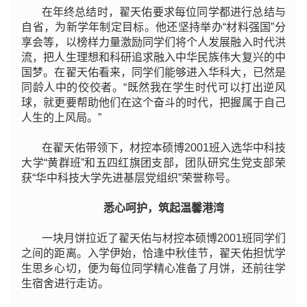
在年终总结时，翟天佑要求每位同学都进行总结与
自省，为新学年制定目标。他还坚持举办“材料强国
”分
享会等，以榜样力量激励同学们将个人发展融入时代洪
流，把人生理想和科研追求融入中华民族伟大复兴的中
国梦。在翟天佑看来，同学们能够进入华科大，已然是
同龄人中的佼佼者。“既然我在学生时代可以打出逆风
球，就更要帮助他们在这个奋斗的时代，把握属于自己
人生的上风局。”
在翟天佑带领下，材控本硕博
2001班入选华中科技
大
学“黄群班
”和五四红旗团支部，团队研究生党支部荣
获“华中科技大学先进基层党组织
”荣誉称号。
悉心呵护，筑起温馨港湾
一块月饼拉近了翟天佑与
材控本硕博
2001班同学们
之间的距离。入学伊始，恰逢中秋佳节，翟天佑担忧学
生思乡心切，便为每位同学精心准备了月饼，还前往学
生宿舍进行走访。