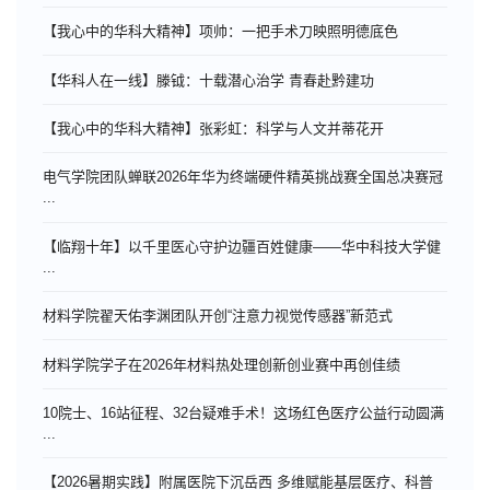
【我心中的华科大精神】项帅：一把手术刀映照明德底色
【华科人在一线】滕钺：十载潜心治学 青春赴黔建功
【我心中的华科大精神】张彩虹：科学与人文并蒂花开
电气学院团队蝉联2026年华为终端硬件精英挑战赛全国总决赛冠
...
【临翔十年】以千里医心守护边疆百姓健康——华中科技大学健
...
材料学院翟天佑李渊团队开创“注意力视觉传感器”新范式
材料学院学子在2026年材料热处理创新创业赛中再创佳绩
10院士、16站征程、32台疑难手术！这场红色医疗公益行动圆满
...
【2026暑期实践】附属医院下沉岳西 多维赋能基层医疗、科普