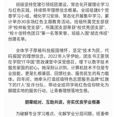
班级坚持党建引领班团建设，常态化开展理论学习
与红色实践，持续筑牢理想信念根基。全班组建6个党
章学习小组，细化学习安排、常态化开展集中学习，累
计举办30余场红色主题教育活动。班级所属党支部获
评“校样板党支部”，所属团支部荣获“校优秀团支部”、
“校十佳特色团日”第一名等荣誉，班级入围“胡吉伟班”
创建名单。
全体学子厚植科技报国情怀，坚定“技术为民、代
码报国”的理想信念。2022年入学伊始，团支书王雯琪
在学院“IT中国”思政课堂中深受感召，埋下以数字技术
服务家国的初心。她深刻认识到，计算机技术不仅是专
业技能，更是扎根基层、回馈社会、服务民生的有力载
体。四年间，她牵头打造班级特色志愿服务品牌“红旗
下的IT人”反诈分队，带动全班同学将红色信仰转化为
脚踏实地的服务行动，让青春理想落地生根。
朋辈结对、互助共进，夯实优良学业根基
为破解专业学习难点、化解学业分层问题，班委牵