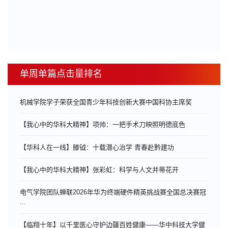
单周单篇点击量排名
机械学院学子荣获全国青少年科技创新大赛中国科协主席奖
【我心中的华科大精神】项帅：一把手术刀映照明德底色
【华科人在一线】滕钺：十载潜心治学 青春赴黔建功
【我心中的华科大精神】张彩虹：科学与人文并蒂花开
电气学院团队蝉联2026年华为终端硬件精英挑战赛全国总决赛冠
...
【临翔十年】以千里医心守护边疆百姓健康——华中科技大学健