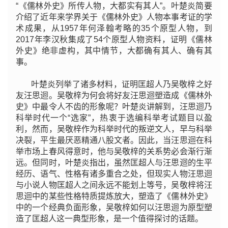
“《儒林外史》所传人物，大都实有其人”。叶楚炎简要
介绍了近年来学界关于《儒林外史》人物本事考证的学
术成果，从1957年何泽翰考略的35个原型人物，到
2017年李汉秋集成了54个原型人物资料，证明《儒林
外史》绝非虚构，其中情节，大都确有其人、确有其
事。
叶楚炎列举了诸多材料，证明匡超人乃吴敬梓之好
友汪思迴。吴敬梓为何会将好友汪思迴塑造成《儒林外
史》中最令人不齿的形象呢？叶楚炎讲解到，汪思迴乃
科举时代一个“选家”，热衷于选编科举考试题目以盈
利，然而，吴敬梓作为科举时代的叛逆文人，早与科举
决裂，平生最厌恶精通八股文者。因此，当汪思迴在科
举市场上春风得意时，他与吴敬梓的关系势必会渐行渐
远。但同时，叶楚炎指出，虽然匡超人与汪思迴的生平
经历、语气、性格有诸多重合之处，但现实人物汪思迴
与小说人物匡超人之间永远不能划上等号，吴敬梓将汪
思迴中的某些性格特质提炼放大，塑造了《儒林外史》
中的一个经典负面形象，吴敬梓如何以汪思迴为原型塑
造了匡超人这一典型形象，是一个值得探讨的话题。