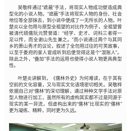
吴敬梓通过“遮蔽”手法，将现实人物成功塑造成典
型化的小说人物。“遮蔽”手法将现实人物的身份、社会
地位等全部抹去，到小说中便成了一无所长的人物。叶
楚炎以全勿用与原型全祖望的对比作为例子，全祖望曾
被清代硕儒阮元赞誉道：“经学、史才、词科三者得一
足以传，而全谢山先生兼之。”而小说通过两个与其同
乡的萧山秀才的议论，叙述了全勿用过往的可笑故事，
以至于娄府的家人宦成听到后便觉得这是个“混账人”。
除此之外，“叠加”手法的运用也使得小说人物更具典型
性。
叶楚炎讲解到，《儒林外史》为何难读，在于其有
空前的文化容量，又与现实文化语境密切相关。吴敬梓
依据自己对“儒林”的深切理解，通过种种文学手法对原
型人物进行加工，虽然所有的虚构其实都不过是同源于
现实的某一异流，但虚构出来的“儒林”比现实的“儒林”
更为凝练、精粹，同时更为久远。