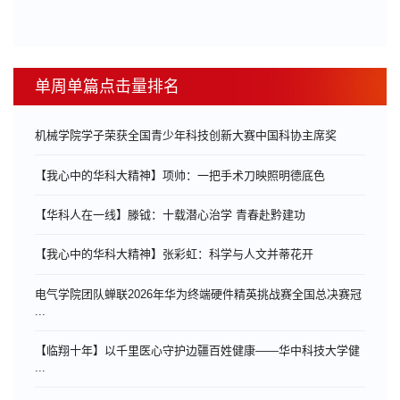
单周单篇点击量排名
机械学院学子荣获全国青少年科技创新大赛中国科协主席奖
【我心中的华科大精神】项帅：一把手术刀映照明德底色
【华科人在一线】滕钺：十载潜心治学 青春赴黔建功
【我心中的华科大精神】张彩虹：科学与人文并蒂花开
电气学院团队蝉联2026年华为终端硬件精英挑战赛全国总决赛冠
...
【临翔十年】以千里医心守护边疆百姓健康——华中科技大学健
...