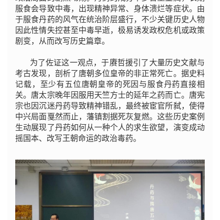
服食会导致中毒，出现精神异常、身体溃烂等症状。由
于服食丹药的风气在统治阶层盛行，不少关键历史人物
因此性情失控甚至中毒早逝，极易诱发政权危机或政策
剧变，从而改写历史篇章。
为了佐证这一观点，于赓哲援引了大量历史文献与
考古发现，剖析了唐朝多位皇帝的非正常死亡。据史料
记载，至少有五位唐朝皇帝的死因与服食丹药直接相
关。唐太宗晚年因服用天竺方士的延年之药而亡。唐宪
宗也因沉迷丹药导致精神错乱，最终被宦官所弑，使得
中兴局面戛然而止，藩镇割据死灰复燃。这些历史案例
生动展现了丹药如何从一种个人的求生欲望，演变成动
摇国本、改写王朝命运的政治毒药。