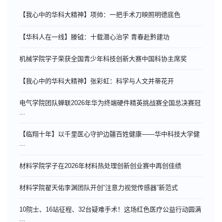
【我心中的华科大精神】项帅：一把手术刀映照明德底色
【华科人在一线】滕钺：十载潜心治学 青春赴黔建功
机械学院学子荣获全国青少年科技创新大赛中国科协主席奖
【我心中的华科大精神】张彩虹：科学与人文并蒂花开
电气学院团队蝉联2026年华为终端硬件精英挑战赛全国总决赛冠
...
【临翔十年】以千里医心守护边疆百姓健康——华中科技大学健
...
材料学院学子在2026年材料热处理创新创业赛中再创佳绩
材料学院翟天佑李渊团队开创“注意力视觉传感器”新范式
10院士、16站征程、32台疑难手术！这场红色医疗公益行动圆满
...