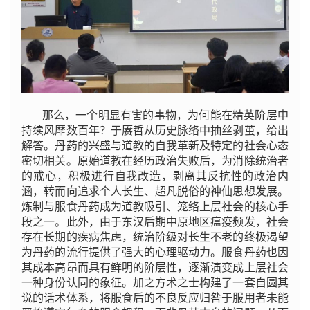
那么，一个明显有害的事物，为何能在精英阶层中
持续风靡数百年？于赓哲从历史脉络中抽丝剥茧，给出
解答。丹药的兴盛与道教的自我革新及特定的社会心态
密切相关。原始道教在经历政治失败后，为消除统治者
的戒心，积极进行自我改造，剥离其反抗性的政治内
涵，转而向追求个人长生、超凡脱俗的神仙思想发展。
炼制与服食丹药成为道教吸引、笼络上层社会的核心手
段之一。此外，由于东汉后期中原地区瘟疫频发，社会
存在长期的疾病焦虑，统治阶级对长生不老的终极渴望
为丹药的流行提供了强大的心理驱动力。服食丹药也因
其成本高昂而具有鲜明的阶层性，逐渐演变成上层社会
一种身份认同的象征。加之方术之士构建了一套自圆其
说的话术体系，将服食后的不良反应归咎于服用者未能