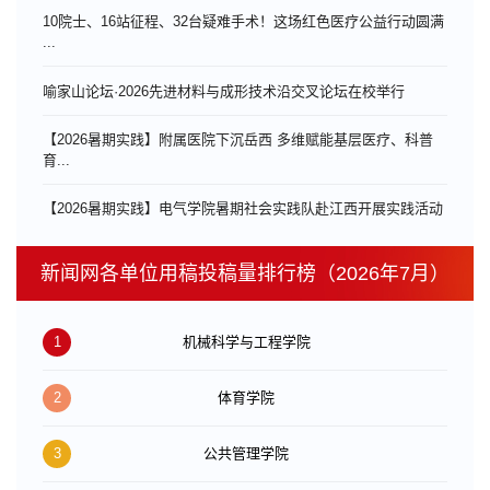
10院士、16站征程、32台疑难手术！这场红色医疗公益行动圆满
...
喻家山论坛·2026先进材料与成形技术沿交叉论坛在校举行
【2026暑期实践】附属医院下沉岳西 多维赋能基层医疗、科普
育...
【2026暑期实践】电气学院暑期社会实践队赴江西开展实践活动
新闻网各单位用稿投稿量排行榜（2026年7月）
1
机械科学与工程学院
2
体育学院
3
公共管理学院