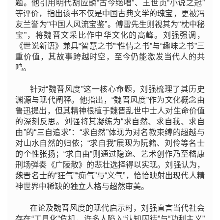
题。他引用明代胡应麟“古今绝唱”、王世贞“小说之冠”
等评价，指出该书不仅是中国古典文学的瑰宝，更被冯
友兰誉为“中国人风流宝鉴”。傅雷先生则视其为“枕中秘
宝”，将魏晋文采比作中华文化的高峰。刘强强调，
《世说新语》兼具“智慧之书”“性情之书”与“趣味之书”三
重价值，其故事跨越时空，至今仍能激发当代人的共
鸣。
针对“魏晋风度”这一核心命题，刘强梳理了其历史
渊源与现代阐释。他指出，“魏晋风度”作为文化概念由
鲁迅提出，但其精神根植于魏晋乱世中士人对生命价值
的深刻反思。刘强将其凝练为“求自然、求自我、求自
由”的“三自追求”：“求自然”体现为对名教束缚的超越与
对山水自然的归依；“求自我”展现为阮籍、刘伶等名士
的个性张扬；“求自由”则通过隐逸、艺术创作乃至嵇康
刑场弹奏《广陵散》的悲壮选择得以实现。刘强认为，
魏晋名士的“狂气”“痴气”与“义气”，恰恰映射出现代人精
神世界中稀缺的独立人格与超然审美。
在论及魏晋风度的现代启示时，刘强直言当代社会
存在“工具化”危机，许多人陷入“认知囚徒”与“功利主义”