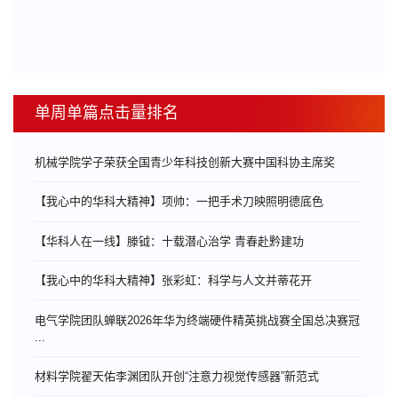
单周单篇点击量排名
机械学院学子荣获全国青少年科技创新大赛中国科协主席奖
【我心中的华科大精神】项帅：一把手术刀映照明德底色
【华科人在一线】滕钺：十载潜心治学 青春赴黔建功
【我心中的华科大精神】张彩虹：科学与人文并蒂花开
电气学院团队蝉联2026年华为终端硬件精英挑战赛全国总决赛冠
...
材料学院翟天佑李渊团队开创“注意力视觉传感器”新范式