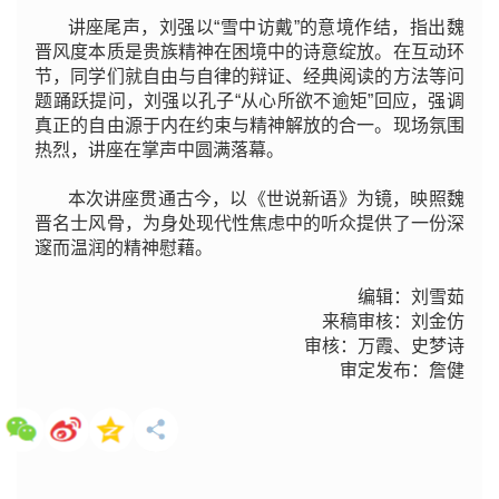
讲座尾声，刘强以“雪中访戴”的意境作结，指出魏
晋风度本质是贵族精神在困境中的诗意绽放。在互动环
节，同学们就自由与自律的辩证、经典阅读的方法等问
题踊跃提问，刘强以孔子“从心所欲不逾矩”回应，强调
真正的自由源于内在约束与精神解放的合一。现场氛围
热烈，讲座在掌声中圆满落幕。
本次讲座贯通古今，以《世说新语》为镜，映照魏
晋名士风骨，为身处现代性焦虑中的听众提供了一份深
邃而温润的精神慰藉。
编辑：
刘雪茹
来稿审核：刘金仿
审核：万霞、史梦诗
审定发布：詹健