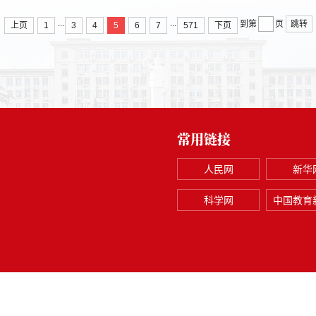
...
...
跳转
到第
页
上页
1
3
4
5
6
7
571
下页
常用链接
人民网
新华
科学网
中国教育