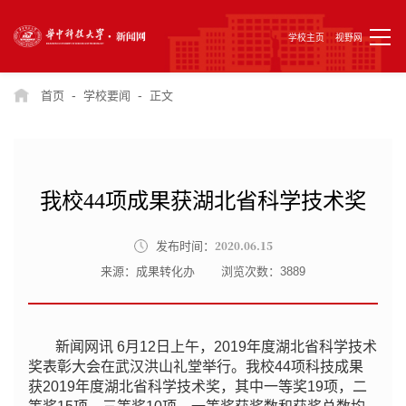
学校主页
视野网
-
-
首页
学校要闻
正文
我校44项成果获湖北省科学技术奖
2020.06.15
发布时间：
来源：成果转化办
浏览次数：
3889
新闻网讯 6月12日上午，2019年度湖北省科学技术
奖表彰大会在武汉洪山礼堂举行。我校44项科技成果
获2019年度湖北省科学技术奖，其中一等奖19项，二