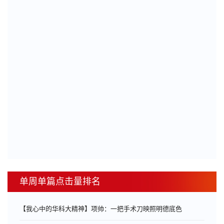
单周单篇点击量排名
【我心中的华科大精神】项帅：一把手术刀映照明德底色