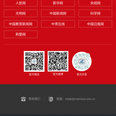
人民网
新华网
央视网
光明网
中国新闻网
科学网
中国教育新闻网
中青在线
中国日报网
荆楚网
官方微博
官方微信
官方抖音
联系我们
投稿：xbbjb@mail.hust.edu.cn