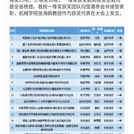
等奖15项，三等奖10项，一等奖获奖数和获奖总数均
居全省榜首。我校一等奖获奖团队均受邀参会并接受表
彰，机械学院张海鸥教授作为获奖代表在大会上发言。