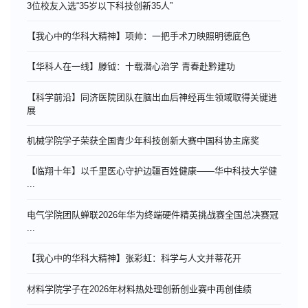
3位校友入选“35岁以下科技创新35人”
【我心中的华科大精神】项帅：一把手术刀映照明德底色
【华科人在一线】滕钺：十载潜心治学 青春赴黔建功
【科学前沿】同济医院团队在脑出血后神经再生领域取得关键进
展
机械学院学子荣获全国青少年科技创新大赛中国科协主席奖
【临翔十年】以千里医心守护边疆百姓健康——华中科技大学健
...
电气学院团队蝉联2026年华为终端硬件精英挑战赛全国总决赛冠
...
【我心中的华科大精神】张彩虹：科学与人文并蒂花开
材料学院学子在2026年材料热处理创新创业赛中再创佳绩