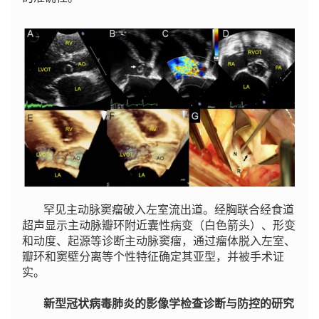
罕见主动脉窦瘤破入左室流出道。经胸联合经食道
超声显示主动脉瓣环附近囊性病变（白色箭头）、形变
和动度、起源等诊断主动脉窦瘤，通过瘤体脱入左室、
瓣环和窦壁分离等个性特征确定其亚型，并被手术证
实。
新型冠状病毒肺炎的影像学检查诊断与防控的研究