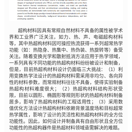
超构材料因具有常规自然材料不具备的属性被学术
界和工业界广泛关注，如力、热、声、电磁超构材料
等，其中热超构材料因可操控热流获得一系列超常热学
功能（如：热隐身、热集中、热伪装、热旋转等）备受
关注。随着变换光学和散射抵消方法应用于热学领域，
一系列具有不同功能的热超构材料纷纷被设计和制备，
但是，目前热超构材料设计仍面临三大挑战：（1）利
用变换热学法设计的热超构材料需采用非均匀、各向异
性的材料参数，而常规材料往往不具备，使得实验制备
热超构材料难度很大；（2）热超构材料结构形状受
限，目前以圆形、椭圆形等规则形状的热超构材料制备
居多，影响了热超构材料的工程适用性；（3）采用数
值优化方法设计热超构材料依赖背景温度场和目标超常
热学属性，影响了设计的灵活性和热超构材料的全方位
功能性。因此，如何设计并制备具有自由形状且全方位
功能性的热超构器件是热超材料领域亟需解决的难题。