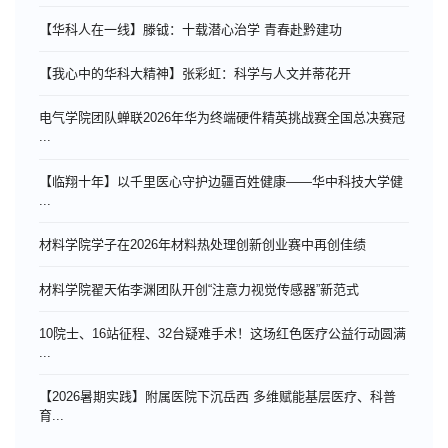
【华科人在一线】滕钺：十载潜心治学 青春赴黔建功
【我心中的华科大精神】张彩虹：科学与人文并蒂花开
电气学院团队蝉联2026年华为终端硬件精英挑战赛全国总决赛冠
...
【临翔十年】以千里医心守护边疆百姓健康——华中科技大学健
...
材料学院学子在2026年材料热处理创新创业赛中再创佳绩
材料学院翟天佑李渊团队开创“注意力视觉传感器”新范式
10院士、16站征程、32台疑难手术！这场红色医疗公益行动圆满
...
【2026暑期实践】附属医院下沉岳西 多维赋能基层医疗、科普
育...