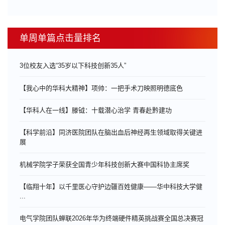
单周单篇点击量排名
3位校友入选“35岁以下科技创新35人”
【我心中的华科大精神】项帅：一把手术刀映照明德底色
【华科人在一线】滕钺：十载潜心治学 青春赴黔建功
【科学前沿】同济医院团队在脑出血后神经再生领域取得关键进
展
机械学院学子荣获全国青少年科技创新大赛中国科协主席奖
【临翔十年】以千里医心守护边疆百姓健康——华中科技大学健
...
电气学院团队蝉联2026年华为终端硬件精英挑战赛全国总决赛冠