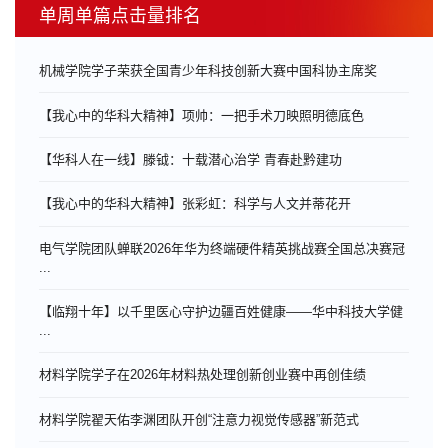
单周单篇点击量排名
机械学院学子荣获全国青少年科技创新大赛中国科协主席奖
【我心中的华科大精神】项帅：一把手术刀映照明德底色
【华科人在一线】滕钺：十载潜心治学 青春赴黔建功
【我心中的华科大精神】张彩虹：科学与人文并蒂花开
电气学院团队蝉联2026年华为终端硬件精英挑战赛全国总决赛冠
...
【临翔十年】以千里医心守护边疆百姓健康——华中科技大学健
...
材料学院学子在2026年材料热处理创新创业赛中再创佳绩
材料学院翟天佑李渊团队开创“注意力视觉传感器”新范式