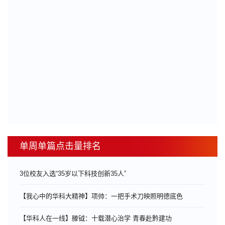
单周单篇点击量排名
3位校友入选“35岁以下科技创新35人”
【我心中的华科大精神】项帅：一把手术刀映照明德底色
【华科人在一线】滕钺：十载潜心治学 青春赴黔建功