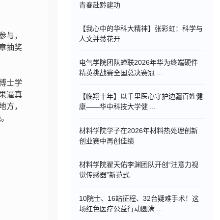
青春赴黔建功
【我心中的华科大精神】张彩虹：科学与
足参与，
人文并蒂花开
章抽奖
电气学院团队蝉联2026年华为终端硬件
精英挑战赛全国总决赛冠 ...
博士学
果逼真
【临翔十年】以千里医心守护边疆百姓健
地方，
康——华中科技大学健 ...
浅。
材料学院学子在2026年材料热处理创新
创业赛中再创佳绩
材料学院翟天佑李渊团队开创“注意力视
觉传感器”新范式
10院士、16站征程、32台疑难手术！这
场红色医疗公益行动圆满 ...