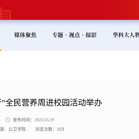
媒体聚焦
专题•视点•掠影
华科大人
行”全民营养周进校园活动举办
2023.05.29
发布时间：
源：公卫学院
浏览次数：
103