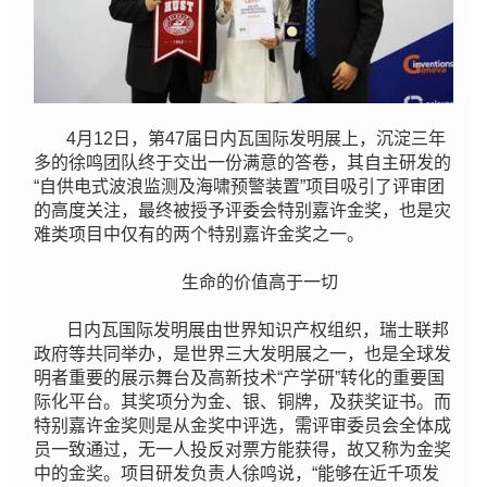
4月12日，第47届日内瓦国际发明展上，沉淀三年
多的徐鸣团队终于交出一份满意的答卷，其自主研发的
“自供电式波浪监测及海啸预警装置”项目吸引了评审团
的高度关注，最终被授予评委会特别嘉许金奖，也是灾
难类项目中仅有的两个特别嘉许金奖之一。
生命的价值高于一切
日内瓦国际发明展由世界知识产权组织，瑞士联邦
政府等共同举办，是世界三大发明展之一，也是全球发
明者重要的展示舞台及高新技术“产学研”转化的重要国
际化平台。其奖项分为金、银、铜牌，及获奖证书。而
特别嘉许金奖则是从金奖中评选，需评审委员会全体成
员一致通过，无一人投反对票方能获得，故又称为金奖
中的金奖。项目研发负责人徐鸣说，“能够在近千项发