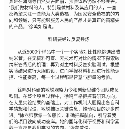
其是在海啸等自然灾害面前，预警体系仍然不够完善。
“我们做材料的人，特别是做材料及其应用的人，一直
都希望关注一些能为人类造福，为国家安全造福的的方
向和领域，只有能够服务人民的产品才是真正的高精尖
的产品。”徐鸣如是说。
科研要经过反复锤炼
从近5000个样品中一个一个实验对比性能挑选出碳
纳米管；在无资料可查、无技术可对比的情况下探索碳
纳米管背后的机理；再到对主材料反复实验测试，根据
实验结果进行大胆假设，进而掌握材料机理进行性能调
控、性能提高，每一个过程都是智慧与胆量的考验。
徐鸣对科研的敏锐观察力令和创新思维令团队成员
钦佩。在整个项目过程中，徐鸣严格把控着研究方向，
在大量实验结果的基础上，对工作机制大胆提出各自科
学猜想和假设，敏锐捕捉关键信息，推动项目的步步前
进。“徐老师就像一位船长，准确把握航向，引导着我
们的项目驶向成功彼岸。她的国际化科研视野和科学素
养一直都是我们学习的方向。”张蒙蒙说。