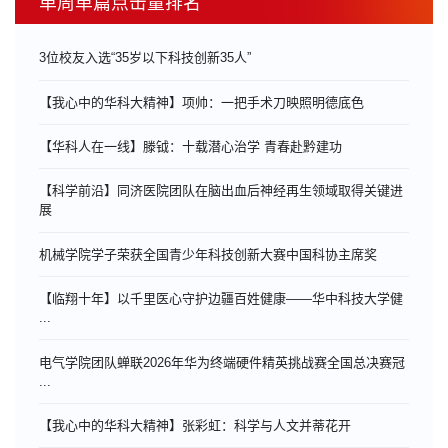
单周单篇点击量排名
3位校友入选“35岁以下科技创新35人”
【我心中的华科大精神】项帅：一把手术刀映照明德底色
【华科人在一线】滕钺：十载潜心治学 青春赴黔建功
【科学前沿】同济医院团队在脑出血后神经再生领域取得关键进
展
机械学院学子荣获全国青少年科技创新大赛中国科协主席奖
【临翔十年】以千里医心守护边疆百姓健康——华中科技大学健
...
电气学院团队蝉联2026年华为终端硬件精英挑战赛全国总决赛冠
...
【我心中的华科大精神】张彩虹：科学与人文并蒂花开