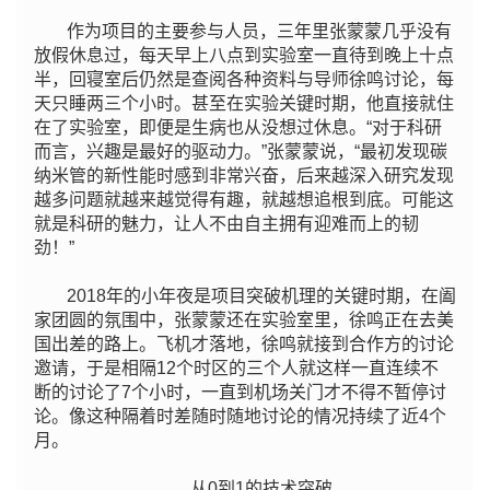
作为项目的主要参与人员，三年里张蒙蒙几乎没有
放假休息过，每天早上八点到实验室一直待到晚上十点
半，回寝室后仍然是查阅各种资料与导师徐鸣讨论，每
天只睡两三个小时。甚至在实验关键时期，他直接就住
在了实验室，即便是生病也从没想过休息。“对于科研
而言，兴趣是最好的驱动力。”张蒙蒙说，“最初发现碳
纳米管的新性能时感到非常兴奋，后来越深入研究发现
越多问题就越来越觉得有趣，就越想追根到底。可能这
就是科研的魅力，让人不由自主拥有迎难而上的韧
劲！”
2018年的小年夜是项目突破机理的关键时期，在阖
家团圆的氛围中，张蒙蒙还在实验室里，徐鸣正在去美
国出差的路上。飞机才落地，徐鸣就接到合作方的讨论
邀请，于是相隔12个时区的三个人就这样一直连续不
断的讨论了7个小时，一直到机场关门才不得不暂停讨
论。像这种隔着时差随时随地讨论的情况持续了近4个
月。
从0到1的技术突破