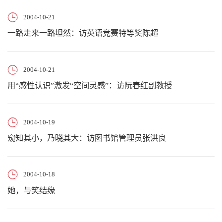
2004-10-21
一路走来一路坦然：访英语竞赛特等奖陈超
2004-10-21
用“感性认识”激发“空间灵感”：访阮春红副教授
2004-10-19
窥知其小，乃晓其大：访图书馆管理员张洪良
2004-10-18
她，与笑结缘