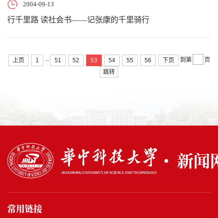
2004-09-13
行千里路 读社会书——记张康的千里骑行
...
到第
页
上页
1
51
52
53
54
55
56
下页
跳转
常用链接